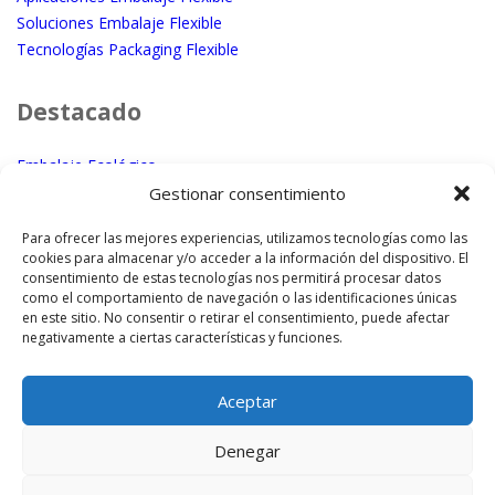
Soluciones Embalaje Flexible
Tecnologías Packaging Flexible
Destacado
Embalaje Ecológico
Micro – Macro perforación láser
Gestionar consentimiento
Embalaje con textura
Para ofrecer las mejores experiencias, utilizamos tecnologías como las
cookies para almacenar y/o acceder a la información del dispositivo. El
¿Dónde Estamos?
consentimiento de estas tecnologías nos permitirá procesar datos
como el comportamiento de navegación o las identificaciones únicas
en este sitio. No consentir o retirar el consentimiento, puede afectar
Enplater – Torroella (Girona)
negativamente a ciertas características y funciones.
EPA – Sariñena (Huesca)
Intranet
Aceptar
Denegar