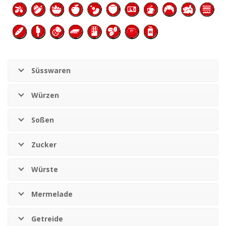
Süsswaren
Würzen
Soßen
Zucker
Würste
Mermelade
Getreide